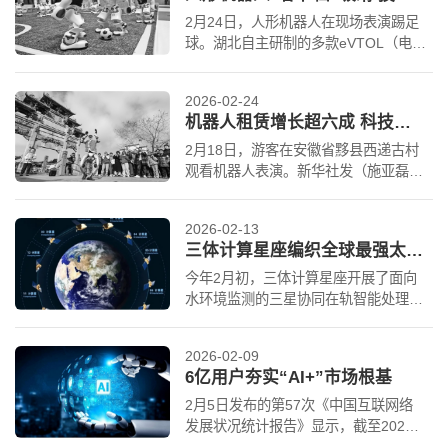
2月24日，人形机器人在现场表演踢足
球。湖北自主研制的多款eVTOL（电动
垂直起降飞行器）航空器以及人形机器
人在“全省加快建...
2026-02-24
机器人租赁增长超六成 科技解锁“新”年味
2月18日，游客在安徽省黟县西递古村
观看机器人表演。新华社发（施亚磊
摄） 随着机器人“演员”亮相央视和
多省“春晚”，一股...
2026-02-13
三体计算星座编织全球最强太空算力网
今年2月初，三体计算星座开展了面向
水环境监测的三星协同在轨智能处理试
验，通过地表要素提取模型在水面结冰
情况下提取关键水体，...
2026-02-09
6亿用户夯实“AI+”市场根基
2月5日发布的第57次《中国互联网络
发展状况统计报告》显示，截至2025
年12月，我国生成式人工智能用户规模