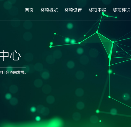
首页
奖项概览
奖项设置
奖项申报
奖项评选
奖项介绍
人物类
申报条件
评选标准
愿景和使命
成果类
申报材料
评选流程
发展历程
证书查询
申报方式
评审机制
参赛价值
透明度申